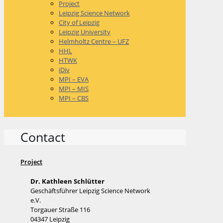
Project
Leipzig Science Network
City of Leipzig
Leipzig University
Helmholtz Centre – UFZ
HHL
HTWK
iDiv
MPI – EVA
MPI – MIS
MPI – CBS
Contact
Project
Dr. Kathleen Schlütter
Geschäftsführer Leipzig Science Network
e.V.
Torgauer Straße 116
04347 Leipzig