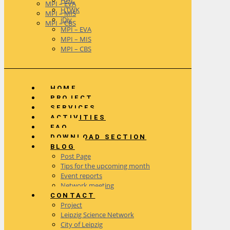
HHL
MPI – EVA
HTWK
MPI – MIS
iDiv
MPI – CBS
MPI – EVA
MPI – MIS
MPI – CBS
HOME
PROJECT
SERVICES
ACTIVITIES
FAQ
DOWNLOAD SECTION
BLOG
Post Page
Tips for the upcoming month
Event reports
Network meeting
CONTACT
Project
Leipzig Science Network
City of Leipzig