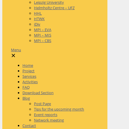
Leipzig University
Helmholtz Centre – UFZ
HHL
HTWK
iDiv
MPI – EVA
MPI – MIS
MPI – CBS
Menu
✕
Home
Project
Services
Activities
FAQ
Download Section
Blog
Post Page
Tips for the upcoming month
Event reports
Network meeting
Contact